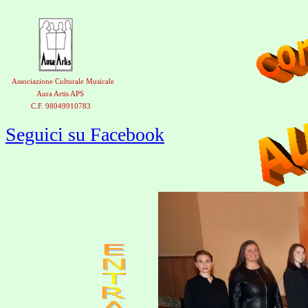
Associazione Culturale Musicale
Aura Artis APS
C.F. 98049910783
Seguici su Facebook